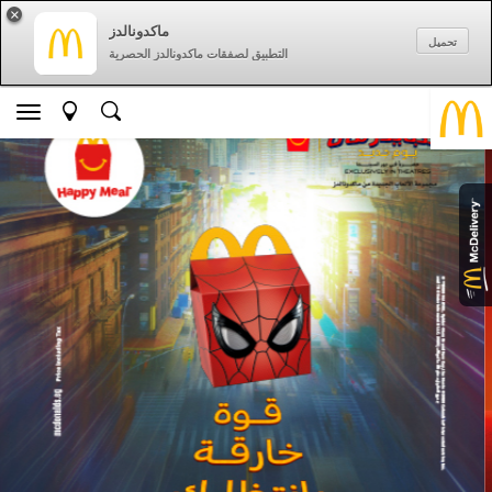
×
ماكدونالدز
تحميل
التطبيق لصفقات ماكدونالدز الحصرية