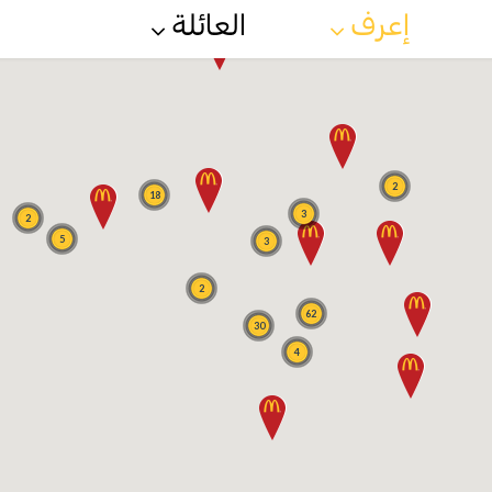
إعرف
العائلة
2
18
3
2
5
3
2
62
30
4