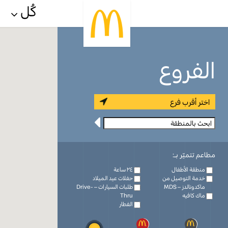
كُل
الفروع
اختر أقرب فرع
مطاعم تتميّر بـ:
منطقة الأطفال
٢٤ ساعة
خدمة التوصيل من
حفلات عيد الميلاد
ماكدونالدز – MDS
طلبات السيارات – Drive-
ماك كافيه
Thru
الفطار