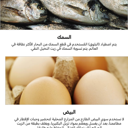
السمك
يتم اصطياد (البلوق) المُستخدم في قطع السمك من البحار الأكثر نظافة في
العالم. يتم تسوية السمك في زيت النخيل النقي.
البيض
لا نستخدم سوى البيض الطازج من المزارع المحلية لتحضير وجبات الإفطار في
مطاعمنا، بعد أن يغسل ويعقم بمواد تزيل البكتيريا، ويغلف بطبقة من الزيت
الصالح للاستهلاك الغذائي للحفاظ عليه طازجًا.