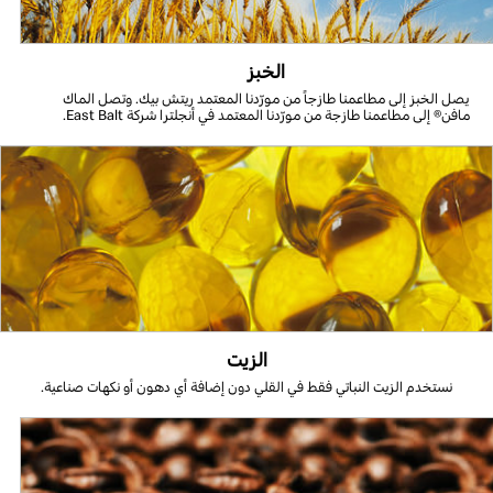
الخبز
يصل الخبز إلى مطاعمنا طازجاً من مورّدنا المعتمد ريتش بيك. وتصل الماك
مافن® إلى مطاعمنا طازجة من مورّدنا المعتمد في أنجلترا شركة East Balt.
الزيت
نستخدم الزيت النباتي فقط في القلي دون إضافة أي دهون أو نكهات صناعية.