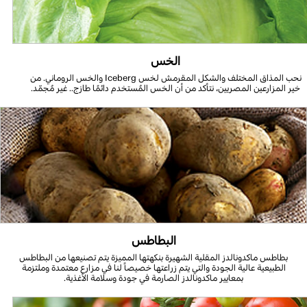
الخس
نحب المذاق المختلف والشكل المقرمش لخس Iceberg والخس الروماني. من
خير المزارعين المصريين، نتأكد من أن الخس المُستخدم دائمًا طازج.. غير مُجمّد.
البطاطس
بطاطس ماكدونالدز المقلية الشهيرة بنكهتها المميزة يتم تصنيعها من البطاطس
الطبيعية عالية الجودة والتي يتم زراعتها خصيصاً لنا في مزارع معتمدة وملتزمة
بمعايير ماكدونالدز الصارمة في جودة وسلامة الأغذية.