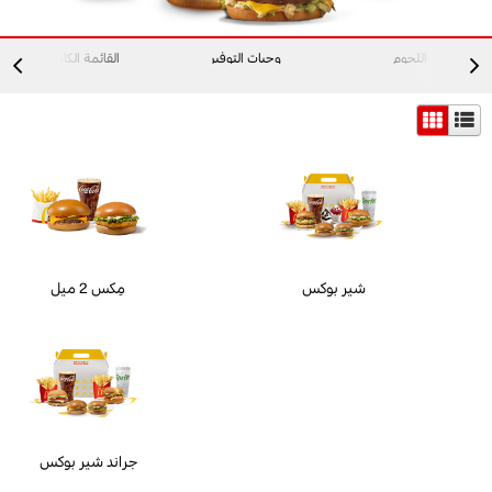
اللحوم
وجبات التوفير
القائمة الكاملة
شير بوكس
مِكس 2 ميل
جراند شير بوكس