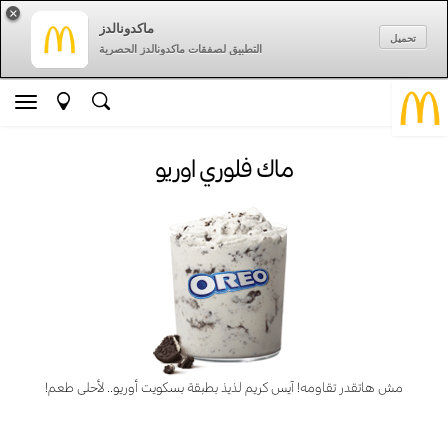
×
ماكدونالدز
تحميل
التطبيق لصفقات ماكدونالدز الحصرية
ماك فلوري اوريو
مش هاتقدر تقاومه! آيس كريم لذيذ بطبقة بسكويت أوريو.. لأحلى طعم!