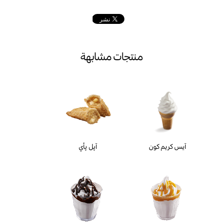
منتجات مشابهة
آيس كريم كون
آپل پأي