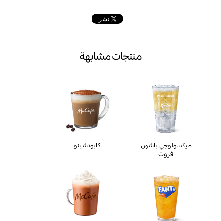
منتجات مشابهة
ميكسولوچي باشون
كابوتشينو
فروت