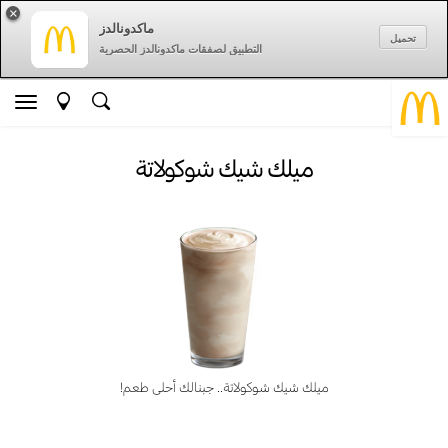
×
ماكدونالدز
تحميل
التطبيق لصفقات ماكدونالدز الحصرية
ميلك شيك شوكولاتة
ميلك شيك شوكولاتة.. جبنالك أحلى طعم!