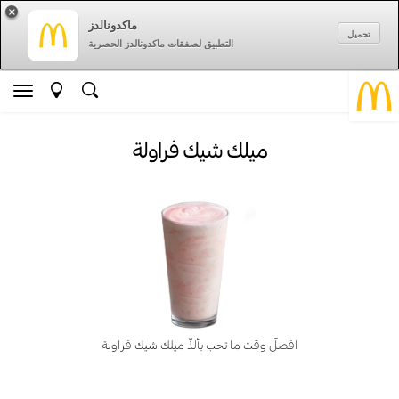
×
ماكدونالدز
تحميل
التطبيق لصفقات ماكدونالدز الحصرية
ميلك شيك فراولة
افصلّ وقت ما تحب بألذّ ميلك شيك فراولة